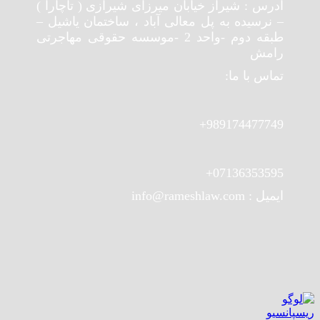
آدرس : شیراز خیابان میرزای شیرازی ( تاچارا )
– نرسیده به پل معالی آباد ، ساختمان یاشیل –
طبقه دوم -واحد 2 -موسسه حقوقی مهاجرتی
رامش
تماس با ما:
989174477749+
07136353595+
ایمیل : info@rameshlaw.com