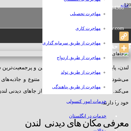
خانه
989386384308+
رامش
مهاجرتی
مهاجرت تحصیلی
جاهای دیدنی لندن
info@rameshlaw.com
مهاجرت کاری
جاهای دیدنی لندن
مهاجرت از طریق سرمایه گذاری
Copy
گروه حقوقی و مهاجرتی رامش
Link
Share
مهاجرت از طریق ازدواج
لندن، پایتخت انگلستان و یکی از بزرگ‌ترین و پرجمعیت‌تر
مهاجرت از طریق تولد
می‌شود. این شهر با تاریخ غنی، فرهنگ متنوع و جاذبه‌های
مهاجرت از طریق پناهندگی
می‌کند. در این مقاله، به بررسی برخی از جاهای دیدنی لند
خدمات امور کنسولی
خود را دارند.
خدمات در انگلستان
معرفی مکان های دیدنی لندن
مقالات