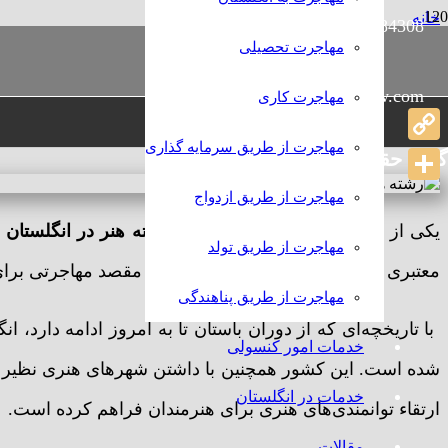
خانه
989386384308+
رامش
مهاجرتی
مهاجرت تحصیلی
تحصیل رشته هنر در انگلستان
info@rameshlaw.com
مهاجرت کاری
تحصیل رشته هنر در انگلستان
مهاجرت از طریق سرمایه گذاری
Copy
گروه حقوقی و مهاجرتی رامش
Link
Share
مهاجرت از طریق ازدواج
یکی از مقاصد محبوب برای تحصیل
رشته هنر در انگلستان
ا
مهاجرت از طریق تولد
معتبری است. انتخاب انگلستان به عنوان مقصد مهاجرتی برا
مهاجرت از طریق پناهندگی
با تاریخچه‌ای که از دوران باستان تا به امروز ادامه دارد، ان
خدمات امور کنسولی
شده است. این کشور همچنین با داشتن شهرهای هنری نظیر لن
خدمات در انگلستان
ارتقاء توانمندی‌های هنری برای هنرمندان فراهم کرده است.
مقالات