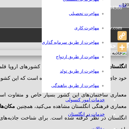
خانه
989386384308+
رامش
عمومی
مهاجرت تحصیلی
جاذبه‌های تفریحی انگلستان
info@rameshlaw.com
مهاجرت کاری
جاذبه‌های تفریحی انگلستان
مهاجرت از طریق سرمایه گذاری
Copy
گروه حقوقی و مهاجرتی رامش
Link
Share
مهاجرت از طریق ازدواج
انگلستان
مهاجرت از طریق تولد
خود جای داده است، همین امر باعث شده است که این کشور
مهاجرت از طریق پناهندگی
معماری ساختمان‌های این کشور بسیار خاص و متفاوت است
خدمات امور کنسولی
معماری فرهنگی انگلستان مشاهده می‌کنید، همچنین
مکان‌ها
خدمات در انگلستان
انگلستان در نظر گرفته شده است. برای شناخت جاذبه‌های 
مقالات