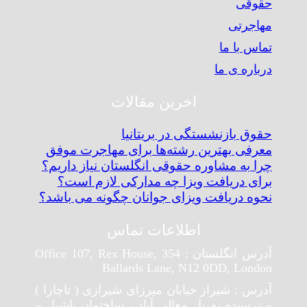
حقوقی
مهاجرتی
تماس با ما
درباره ی ما
اخرین مقالات
حقوق بازنشستگی در بریتانیا
معرفی بهترین رشته‌ها برای مهاجرت موفق
چرا به مشاوره حقوقی انگلستان نیاز داریم؟
برای دریافت ویزا چه مدارکی لازم است؟
نحوه دریافت ویزای جوانان چگونه می باشد؟
اطلاعات تماس
آدرس انگلستان : Office 107, Rex House, 354
Ballards Lane, N12 0DD, London
آدرس : شیراز خیابان میرزای شیرازی ( تاچارا )
– نرسیده به پل معالی آباد ، ساختمان یاشیل –