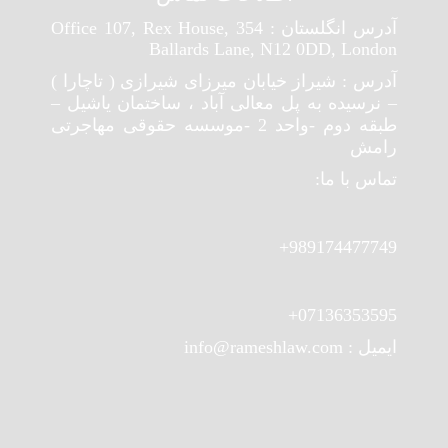
آدرس انگلستان : Office 107, Rex House, 354
Ballards Lane, N12 0DD, London
آدرس : شیراز خیابان میرزای شیرازی ( تاچارا )
– نرسیده به پل معالی آباد ، ساختمان یاشیل –
طبقه دوم -واحد 2 -موسسه حقوقی مهاجرتی
رامش
تماس با ما:
989174477749+
07136353595+
ایمیل : info@rameshlaw.com