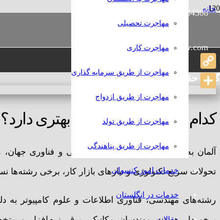
خانه
989386384308+
رامش
مهاجرتی
مهاجرت تحصیلی
بهترین رشته‌های تحصیلی در آلمان
info@rameshlaw.com
مهاجرت کاری
بهترین رشته‌های تحصیلی در آ
مهاجرت از طریق سرمایه گذاری
Copy
گروه حقوقی و مهاجرتی رامش
Link
Share
مهاجرت از طریق ازدواج
کدام رشته در آلمان آینده بهتری دارد؟
مهاجرت از طریق تولد
مهاجرت از طریق پناهندگی
آلمان به عنوان یکی از قطب‌های صنعتی و فناوری جهان، ه
خدمات امور کنسولی
تحولات سریع تکنولوژی و نیازهای بازار کار، برخی رشته‌ها نس
خدمات در انگلستان
رشته‌های مهندسی، فناوری اطلاعات و علوم کامپیوتر به د
برخوردار هستند. مهندسان مکانیک، برق، نرم‌افزار و م
مقالات