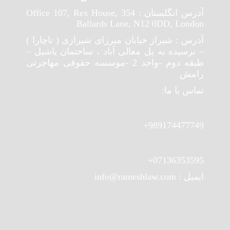
آدرس انگلستان : Office 107, Rex House, 354
Ballards Lane, N12 0DD, London
آدرس : شیراز خیابان میرزای شیرازی ( تاچارا )
– نرسیده به پل معالی آباد ، ساختمان یاشیل –
طبقه دوم -واحد 2 -موسسه حقوقی مهاجرتی
رامش
تماس با ما:
989174477749+
07136353595+
ایمیل : info@rameshlaw.com