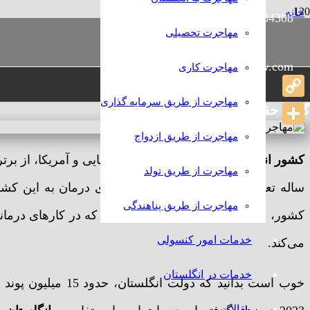
خانه
989386384308+
رامش
مهاجرتی
مهاجرت تحصیلی
مهاجرت کادر درمان به انگلستان
info@rameshlaw.com
مهاجرت کاری
مهاجرت کادر درمان به انگلس
مهاجرت از طریق سرمایه گذاری
Copy
گروه حقوقی و مهاجرتی رامش
Link
Share
مهاجرت از طریق ازدواج
کشور انگلستان
مثل دیگر کشورهای اروپایی و آمریکا، از ب
مهاجرت از طریق تولد
ساله تعداد زیادی توریست پزشکی، برای درمان به این کشور
مهاجرت از طریق پناهندگی
کشور، انگلستان از متخصصان و افرادی که در کارهای درمانی 
خدمات امور کنسولی
می‌کند.
خدمات در انگلستان
خوب است بدانید که 
مقالات