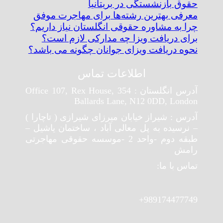
حقوق بازنشستگی در بریتانیا
معرفی بهترین رشته‌ها برای مهاجرت موفق
چرا به مشاوره حقوقی انگلستان نیاز داریم؟
برای دریافت ویزا چه مدارکی لازم است؟
نحوه دریافت ویزای جوانان چگونه می باشد؟
اطلاعات تماس
آدرس انگلستان : Office 107, Rex House, 354
Ballards Lane, N12 0DD, London
آدرس : شیراز خیابان میرزای شیرازی ( تاچارا )
– نرسیده به پل معالی آباد ، ساختمان یاشیل –
طبقه دوم -واحد 2 -موسسه حقوقی مهاجرتی
رامش
تماس با ما:
989174477749+