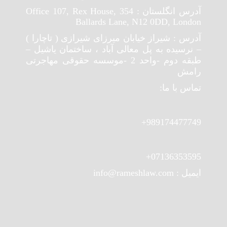
آدرس انگلستان : Office 107, Rex House, 354
Ballards Lane, N12 0DD, London
آدرس : شیراز خیابان میرزای شیرازی ( تاچارا )
– نرسیده به پل معالی آباد ، ساختمان یاشیل –
طبقه دوم -واحد 2 -موسسه حقوقی مهاجرتی
رامش
تماس با ما:
989174477749+
07136353595+
ایمیل : info@rameshlaw.com